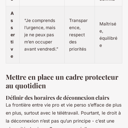
A
s
“Je comprends
Transpar
Maîtrisé
s
l’urgence, mais
ence,
e,
er
je ne peux pas
respect
équilibré
ti
m’en occuper
des
e
v
avant vendredi.”
priorités
e
Mettre en place un cadre protecteur
au quotidien
Définir des horaires de déconnexion clairs
La frontière entre vie pro et vie perso s’efface de plus
en plus, surtout avec le télétravail. Pourtant, le droit à
la déconnexion n’est pas qu’un principe - c’est une