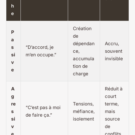
h
e
Création
P
de
a
dépendan
Accru,
s
“D’accord, je
ce,
souvent
si
m’en occupe.”
accumula
invisible
v
tion de
e
charge
A
Réduit à
g
court
re
Tensions,
terme,
“C’est pas à moi
s
méfiance,
mais
de faire ça.”
si
isolement
source
v
de
e
conflits