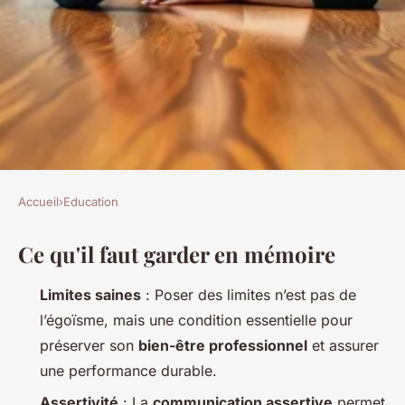
Accueil
›
Education
EDUCATION
Ce qu'il faut garder en mémoire
Les meilleures stratégies pour
établir des limites
Limites saines
: Poser des limites n’est pas de
professionnelles
l’égoïsme, mais une condition essentielle pour
préserver son
bien-être professionnel
et assurer
Pierrick
•
10/03/2026 08:41
•
10 min de lecture
une performance durable.
Assertivité
: La
communication assertive
permet